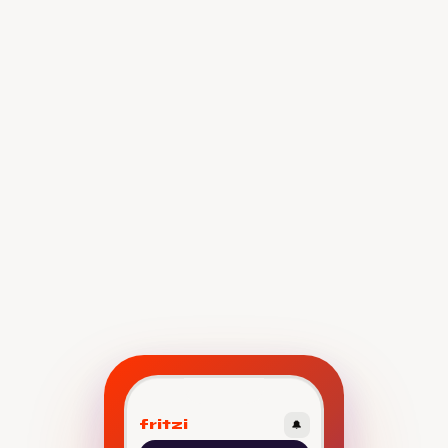
fritzi
🔔