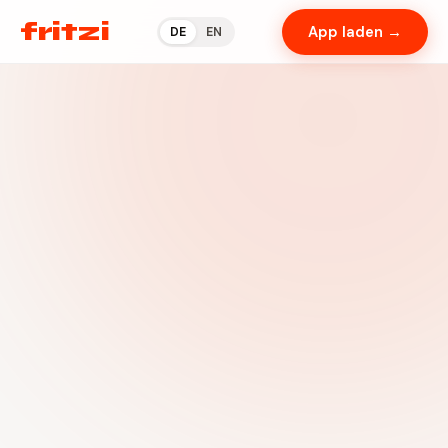
fritzi
App laden →
DE
EN