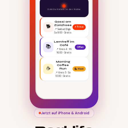
3 Aktivitäten in der Nähe
Gassi am
Zürichsee
🐕
⚡ Fritzi
📍 Seebad Enge ·
Sa 9:00 · Gratis
Lerntreff im
Café
📚
Offen
📍 Kreis 4 · Mi
16:00 · Gratis
Morning
Coffee
☕
Run
🙋 Host
📍 Kreis 5 · So
10:00 · Gratis
Jetzt auf iPhone & Android