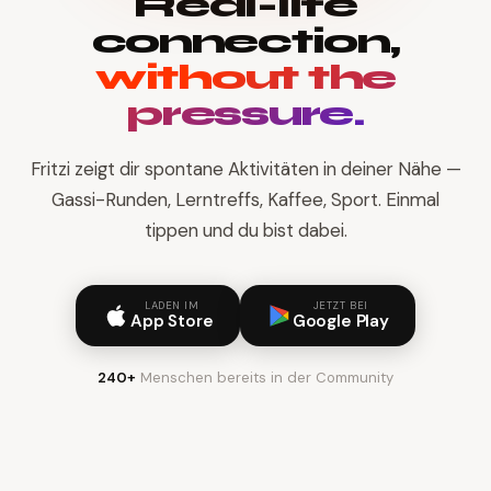
Real-life
connection,
without the
pressure.
Fritzi zeigt dir spontane Aktivitäten in deiner Nähe —
Gassi-Runden, Lerntreffs, Kaffee, Sport. Einmal
tippen und du bist dabei.
LADEN IM
JETZT BEI
App Store
Google Play
240+
Menschen bereits in der Community